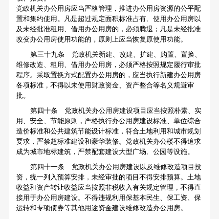
党政机关办公用房应当严格管理，推进办公用房资源的公平配
置和集约使用。凡是超过规定面积标准占有、使用办公用房以
及未经批准租用、借用办公用房的，必须腾退；凡是未经批准
改变办公用房使用功能的，原则上应当恢复原使用功能。
第三十九条 党政机关新建、改建、扩建、购置、置换、
维修改造、租用、借用办公用房，必须严格按照规定履行审批
程序。采取置换方式配置办公用房的，应当执行新建办公用房
各项标准，不得以未使用财政资金、资产整合等名义规避审
批。
第四十条 党政机关办公用房建设项目应当按照朴素、实
用、安全、节能原则，严格执行办公用房建设标准、单位综合
造价标准和公共建筑节能设计标准，符合土地利用和城市规划
要求，严禁超标准建设和豪华装修。党政机关办公楼不得追求
成为城市地标建筑，严禁配套建设大型广场、公园等设施。
第四十一条 党政机关办公用房建设以及维修改造项目投
资，统一列入预算安排，未经审批的项目不得安排预算。土地
收益和资产转让收益应当按照非税收入有关规定管理，不得直
接用于办公用房建设。不得违规利用保基本民生、保工资、保
运转和专项债券等其他用途资金建设维修改造办公用房。