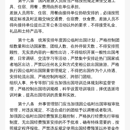
第十六条 国内差旅人员应当严格按照规定乘坐交通工
具、住宿、用餐，费用由所在单位承担。
差旅人员用车、住宿、用餐由接待单位协助安排的，必须按照
规定标准及时足额交纳交通费、住宿费、伙食费。差旅人员不
得向接待单位提出正常公务活动以外的要求，不得接受礼金、
礼品和土特产品等。
第十七条 统筹安排年度因公临时出国计划，严格控制团
组数量和出访国家数、团组人数、在外停留天数，不得安排照
顾性、无实质内容的一般性出访，不得组织开展一般性出国考
察、日常调研、交流学习等活动，严禁集中安排赴热门国家或
者地区出访，严禁以任何名义和方式变相公款出国旅游。严格
执行因公临时出国限量管理规定，不得把出国作为个人待遇、
安排轮流出国。严格控制跨地区、跨部门团组。
组织人事、外专等部门应当加强出国培训总体规划和监督管
理，严格控制出国培训规模，科学设置培训项目，择优选派培
训对象，提高出国培训的质量和实效。
第十八条 外事管理部门应当加强因公临时出国审核审批
管理，对违反规定、不适合成行的团组予以调整或者取消。
加强因公临时出国经费预算总额控制，严格执行经费先行审核
制度。无出国经费预算安排的不予批准，确有特殊需要的，按
照规定程序报批。严禁违反规定使用出国经费预算以外资金作