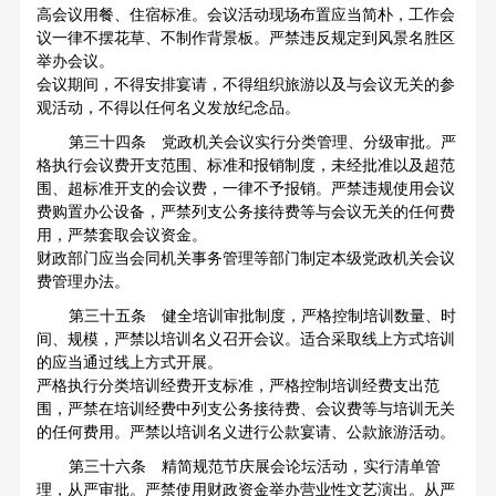
高会议用餐、住宿标准。会议活动现场布置应当简朴，工作会
议一律不摆花草、不制作背景板。严禁违反规定到风景名胜区
举办会议。
会议期间，不得安排宴请，不得组织旅游以及与会议无关的参
观活动，不得以任何名义发放纪念品。
第三十四条 党政机关会议实行分类管理、分级审批。严
格执行会议费开支范围、标准和报销制度，未经批准以及超范
围、超标准开支的会议费，一律不予报销。严禁违规使用会议
费购置办公设备，严禁列支公务接待费等与会议无关的任何费
用，严禁套取会议资金。
财政部门应当会同机关事务管理等部门制定本级党政机关会议
费管理办法。
第三十五条 健全培训审批制度，严格控制培训数量、时
间、规模，严禁以培训名义召开会议。适合采取线上方式培训
的应当通过线上方式开展。
严格执行分类培训经费开支标准，严格控制培训经费支出范
围，严禁在培训经费中列支公务接待费、会议费等与培训无关
的任何费用。严禁以培训名义进行公款宴请、公款旅游活动。
第三十六条 精简规范节庆展会论坛活动，实行清单管
理，从严审批。严禁使用财政资金举办营业性文艺演出。从严