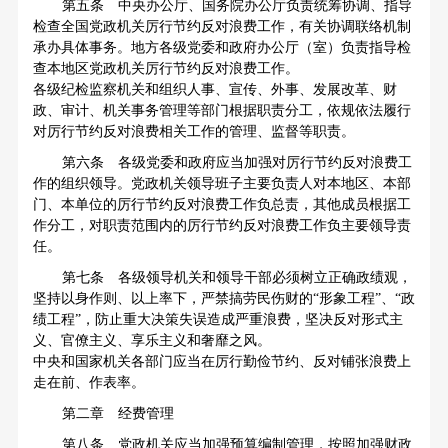
第五条 中央办公厅、国务院办公厅负责统筹协调、指导
检查全国党政机关厉行节约反对浪费工作，有关协调联络机制
承办具体事务。地方各级党委和政府办公厅（室）负责指导检
查本地区党政机关厉行节约反对浪费工作。
各级纪检监察机关和组织人事、宣传、外事、发展改革、财
政、审计、机关事务管理等部门根据职责分工，依规依法履行
对厉行节约反对浪费相关工作的管理、监督等职责。
第六条 各级党委和政府应当加强对厉行节约反对浪费工
作的组织领导。党政机关领导班子主要负责人对本地区、本部
门、本单位的厉行节约反对浪费工作负总责，其他成员根据工
作分工，对职责范围内的厉行节约反对浪费工作负主要领导责
任。
第七条 各级领导机关和领导干部必须树立正确政绩观，
坚持以身作则、以上率下，严禁搞劳民伤财的“形象工程”、“政
绩工程”，防止重大决策失误造成严重浪费，坚决反对形式主
义、官僚主义、享乐主义和奢靡之风。
中央和国家机关各部门应当在厉行勤俭节约、反对铺张浪费上
走在前、作表率。
第二章 经费管理
第八条 党政机关应当加强预算编制管理，按照加强财政