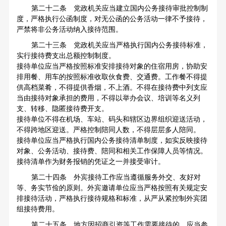
第二十二条 党政机关应当建立国内公务接待审批控制制
度，严格执行公函制度，对无公函的公务活动一律不予接待，
严禁将非公务活动纳入接待范围。
第二十三条 党政机关应当严格执行国内公务接待标准，
实行接待费支出总额控制制度。
接待单位应当严格按照标准安排接待对象的住宿用房，协助安
排用餐、用车的按照标准收取伙食费、交通费。工作餐不得提
供高档菜肴，不得提供香烟，不上酒。不得在接待费中列支应
当由接待对象承担的费用，不得以举办会议、培训等名义列
支、转移、隐匿接待费开支。
接待单位不得在机场、车站、码头和辖区边界组织迎送活动，
不得跨地区迎送。严格控制陪同人数，不得层层多人陪同。
接待单位应当严格执行国内公务接待清单制度，如实反映接待
对象、公务活动、接待费、陪同和相关工作保障人员等情况。
接待清单作为财务报销的凭证之一并接受审计。
第二十四条 外宾接待工作应当遵循服务外交、友好对
等、务实节俭的原则。外宾邀请单位应当严格按照有关规定安
排接待活动，严格执行接待规格和标准，从严从紧控制外宾团
组接待费用。
第二十五条 地方因招商引资等工作需要接待的，应当参