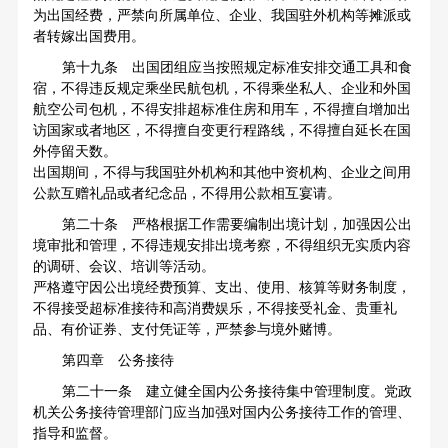
为出国经费，严禁向所属单位、企业、我国驻外机构等摊派或
者转嫁出国费用。
第十九条 出国团组应当按照规定标准安排交通工具和食
宿，不得违反规定乘坐民航包机，不得乘坐私人、企业和外国
航空公司包机，不得安排超标准住房和用车，不得擅自增加出
访国家或者地区，不得擅自变更行程路线，不得擅自延长在国
外停留天数。
出国期间，不得与我国驻外机构和其他中资机构、企业之间用
公款互赠礼品或者纪念品，不得用公款相互宴请。
第二十条 严格根据工作需要编制出境计划，加强因公出
境审批和管理，不得违规安排出境考察，不得组织无实质内容
的调研、会议、培训等活动。
严格遵守因公出境经费预算、支出、使用、核算等财务制度，
不得接受超标准接待和高消费娱乐，不得接受礼金、贵重礼
品、有价证券、支付凭证等，严禁参与境外赌博。
第四章 公务接待
第二十一条 建立健全国内公务接待集中管理制度。党政
机关公务接待管理部门应当加强对国内公务接待工作的管理、
指导和监督。