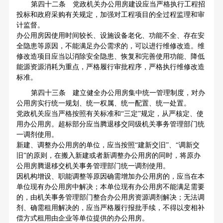
第四十二条 党政机关办公用房建设应当严格执行工程招
投标和政府采购有关规定，加强对工程项目的全过程监理和审
计监督。
办公用房因使用时间较长、设施设备老化、功能不全、存在安
全隐患等原因，不能满足办公需求的，可以进行维修改造。维
修改造项目应当以消除安全隐患、恢复和完善使用功能、降低
能源资源消耗为重点，严格履行审批程序，严格执行维修改造
标准。
第四十三条 建立健全办公用房集中统一管理制度，对办
公用房实行统一规划、统一权属、统一配置、统一处置。
党政机关应当严格按照有关标准和“三定”规定，从严核定、使
用办公用房。超标部分应当腾退移交同级机关事务管理部门统
一调剂使用。
新建、调整办公用房的单位，应当按照“建新交旧”、“调新交
旧”的原则，在搬入新建或者新调整办公用房的同时，将原办
公用房腾退移交机关事务管理部门统一调剂使用。
因机构增设、职能调整等原因确需增加办公用房的，应当在本
单位现有办公用房中解决；本单位现有办公用房不能满足需要
的，由机关事务管理部门整合办公用房资源调剂解决；无法调
剂、确需租用解决的，应当严格履行报批手续，不得以变相补
偿方式租用由企业等单位提供的办公用房。