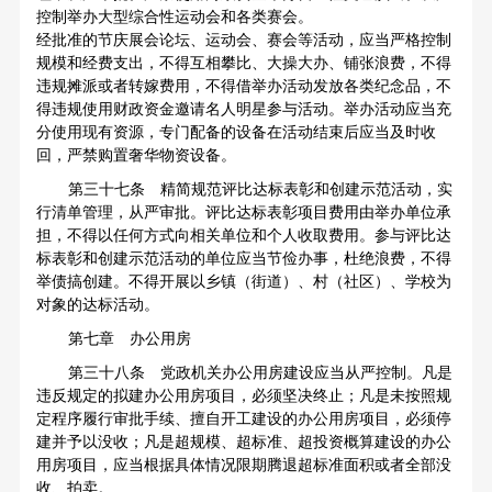
控制举办大型综合性运动会和各类赛会。
经批准的节庆展会论坛、运动会、赛会等活动，应当严格控制
规模和经费支出，不得互相攀比、大操大办、铺张浪费，不得
违规摊派或者转嫁费用，不得借举办活动发放各类纪念品，不
得违规使用财政资金邀请名人明星参与活动。举办活动应当充
分使用现有资源，专门配备的设备在活动结束后应当及时收
回，严禁购置奢华物资设备。
第三十七条 精简规范评比达标表彰和创建示范活动，实
行清单管理，从严审批。评比达标表彰项目费用由举办单位承
担，不得以任何方式向相关单位和个人收取费用。参与评比达
标表彰和创建示范活动的单位应当节俭办事，杜绝浪费，不得
举债搞创建。不得开展以乡镇（街道）、村（社区）、学校为
对象的达标活动。
第七章 办公用房
第三十八条 党政机关办公用房建设应当从严控制。凡是
违反规定的拟建办公用房项目，必须坚决终止；凡是未按照规
定程序履行审批手续、擅自开工建设的办公用房项目，必须停
建并予以没收；凡是超规模、超标准、超投资概算建设的办公
用房项目，应当根据具体情况限期腾退超标准面积或者全部没
收、拍卖。