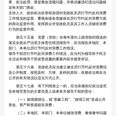
果，依法处理、督促整改违规问题，并将涉嫌违纪违法问题移
送有关部门查处。
支持人大、政协依法依章程加强对党政机关厉行节约反对浪费
工作情况的监督。重视各级各类媒体在厉行节约反对浪费方面
的舆论监督作用。发挥群众对党政机关及其工作人员铺张浪费
行为的监督作用。
第五十五条 党委（党组）在每年度向上级党组织报送的
落实全面从严治党主体责任情况报告中，应当报告本地区、本
部门、本单位厉行节约反对浪费工作情况。
领导干部厉行节约反对浪费工作情况，应当列为领导班子民主
生活会和领导干部述责述廉的重要内容并接受评议。
第五十六条 党政机关应当建立健全厉行节约反对浪费信
息公开制度，按照及时、方便、多样的原则，依规依法将应当
公开的有关情况以适当方式公开。
第五十七条 有下列情形之一的，应当依规依纪依法追究
负有领导责任的主要负责人或者有关领导干部的责任：
（一）政绩观错位，搞“形象工程”、“政绩工程”造成公共
资金、资产和资源损失浪费；
（二）本地区、本部门、本单位铺张浪费、奢侈奢华问题