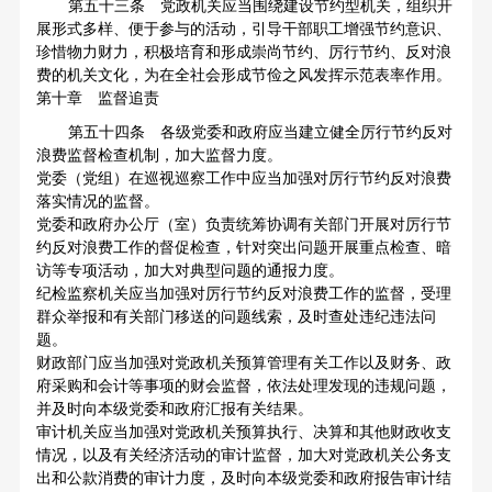
第五十三条 党政机关应当围绕建设节约型机关，组织开
展形式多样、便于参与的活动，引导干部职工增强节约意识、
珍惜物力财力，积极培育和形成崇尚节约、厉行节约、反对浪
费的机关文化，为在全社会形成节俭之风发挥示范表率作用。
第十章 监督追责
第五十四条 各级党委和政府应当建立健全厉行节约反对
浪费监督检查机制，加大监督力度。
党委（党组）在巡视巡察工作中应当加强对厉行节约反对浪费
落实情况的监督。
党委和政府办公厅（室）负责统筹协调有关部门开展对厉行节
约反对浪费工作的督促检查，针对突出问题开展重点检查、暗
访等专项活动，加大对典型问题的通报力度。
纪检监察机关应当加强对厉行节约反对浪费工作的监督，受理
群众举报和有关部门移送的问题线索，及时查处违纪违法问
题。
财政部门应当加强对党政机关预算管理有关工作以及财务、政
府采购和会计等事项的财会监督，依法处理发现的违规问题，
并及时向本级党委和政府汇报有关结果。
审计机关应当加强对党政机关预算执行、决算和其他财政收支
情况，以及有关经济活动的审计监督，加大对党政机关公务支
出和公款消费的审计力度，及时向本级党委和政府报告审计结