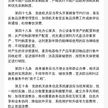
完善节能产品政府采购政策，严格执行节能产品政府强制采购
和优先采购制度。
第四十七条 党政机关应当带头开展粮食节约行动，落实
反食品浪费管理责任，加强机关食堂反食品浪费工作成效评估
和通报，杜绝餐饮浪费。
第四十八条 优化办公家具、办公设备等资产的配置和使
用，从严控制新增资产配置，优先通过调剂方式盘活存量资
产，节约购置资金。达到更新年限仍能继续使用的应当继续使
用，不得报废处置。
对产生的非涉密废纸、废弃电器电子产品等废旧物品进行集中
回收处理，促进循环利用；涉及国家秘密的，按照有关保密规
定进行销毁。
第四十九条 政务服务应当方便企业和群众办事，相关设
施坚持实用原则，不得华而不实、铺张浪费，坚决防治和纠正
政务服务中的“面子工程”。
第五十条 党政机关政务信息系统建设应当统筹规划，统
一组织实施，防止分散重复建设和频繁升级。建立共享共用机
制，加强资源整合，推动重要政务信息系统互联互通、信息共
享和业务协同，降低软件开发、系统维护和升级等方面费用，
防止资源浪费。