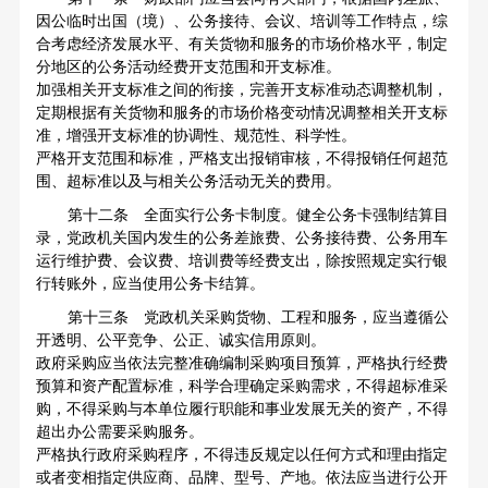
因公临时出国（境）、公务接待、会议、培训等工作特点，综
合考虑经济发展水平、有关货物和服务的市场价格水平，制定
分地区的公务活动经费开支范围和开支标准。
加强相关开支标准之间的衔接，完善开支标准动态调整机制，
定期根据有关货物和服务的市场价格变动情况调整相关开支标
准，增强开支标准的协调性、规范性、科学性。
严格开支范围和标准，严格支出报销审核，不得报销任何超范
围、超标准以及与相关公务活动无关的费用。
第十二条 全面实行公务卡制度。健全公务卡强制结算目
录，党政机关国内发生的公务差旅费、公务接待费、公务用车
运行维护费、会议费、培训费等经费支出，除按照规定实行银
行转账外，应当使用公务卡结算。
第十三条 党政机关采购货物、工程和服务，应当遵循公
开透明、公平竞争、公正、诚实信用原则。
政府采购应当依法完整准确编制采购项目预算，严格执行经费
预算和资产配置标准，科学合理确定采购需求，不得超标准采
购，不得采购与本单位履行职能和事业发展无关的资产，不得
超出办公需要采购服务。
严格执行政府采购程序，不得违反规定以任何方式和理由指定
或者变相指定供应商、品牌、型号、产地。依法应当进行公开