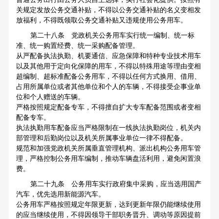
关规定发放公务交通补贴，不得以公务交通补贴的名义变相发
放福利，不得既领取公务交通补贴又违规使用公务用车。
第二十八条 党政机关公务用车实行统一编制、统一标
准、统一购置经费、统一采购配备管理。
从严配备执法执勤、机要通信、应急保障和特种专业技术用车
以及其他用于定向化保障的用车，不得以特殊用途等理由变相
超编制、超标准配备公务用车，不得以任何方式换用、借用、
占用所属单位或者其他单位和个人的车辆，不得接受企事业单
位和个人赠送的车辆。
严格按照规定配备专车，不得擅自扩大专车配备范围或者变相
配备专车。
执法执勤用车配备应当严格限制在一线执法执勤岗位，机关内
部管理和后勤岗位以及机关所属事业单位一律不得配备。
规范和加强党政机关所属垂直管理机构、派出机构公务用车管
理，严格控制公务用车编制，推动车辆盘活利用，避免闲置浪
费。
第二十九条 公务用车实行政府集中采购，应当选用国产
汽车，优先选用新能源汽车。
公务用车严格按照规定年限更新，达到更新年限仍能继续使用
的应当继续使用，不得因领导干部职务晋升、调动等原因提前