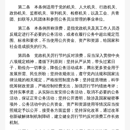
第二条 本条例适用于党的机关、人大机关、行政机关、
政协机关、监察机关、审判机关、检察机关，以及工会、共青
团、妇联等人民团体和参照公务员法管理的事业单位。
第三条 本条例所称浪费，是指党政机关及其工作人员违
反规定进行不必要的公务活动，或者在履行公务中超出规定范
围、标准和要求，不当使用公共资金、资产和资源，给国家和
社会造成损失的行为。
第四条 党政机关厉行节约反对浪费，应当深入贯彻中央
八项规定精神，遵循下列原则：坚持从严从简，带头过紧日
子，勤俭办一切事业，降低公务活动成本，腾出更多资金用于
发展所需、民生所盼；坚持依规依法，遵守党内法规和国家法
律法规的相关规定，严格按照制度办事；坚持提质增效，科学
统筹财政资源，严格控制经费支出，加强厉行节约绩效考评；
坚持实事求是，从实际出发安排公务活动，取消不必要的公务
活动，保证正常公务活动；坚持公开透明，除涉及国家秘密事
项外，公务活动中的公共资金、资产和资源使用等情况应当按
照规定予以公开，接受各方面监督；坚持深化改革，通过改革
创新破解体制机制障碍，建立健全厉行节约反对浪费工作长效
机制。