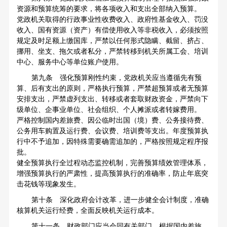
资源和预算统筹的要求，将各项收入和支出全部纳入预算。
党政机关取得的行政事业性收费收入、政府性基金收入、罚没
收入、国有资源（资产）有偿使用收入等非税收入，必须按照
规定及时足额上缴国库，严禁以任何形式隐瞒、截留、挤占、
挪用、坐支、拖欠或者私分，严禁转移到机关所属工会、培训
中心、服务中心等单位账户使用。
第九条 强化预算刚性约束，党政机关应当遵循先有预
算、后有支出的原则，严格执行预算，严禁超预算或者无预算
安排支出，严禁虚列支出、转移或者套取财政资金，严禁向下
级单位、企事业单位、社会组织、个人摊派或者转嫁费用。
严格控制国内差旅费、因公临时出国（境）费、公务接待费、
公务用车购置及运行费、会议费、培训费等支出。年度预算执
行中不予追加，因特殊需要确需追加的，严格按照规定程序报
批。
健全预算执行全过程动态监控机制，完善预算绩效管理体系，
增强预算执行的严肃性，提高预算执行的准确率，防止年底突
击花钱等现象发生。
第十条 深化政府会计改革，进一步健全会计制度，准确
核算机关运行经费，全面反映机关运行成本。
第十一条 财政部门应当会同有关部门，根据国内差旅、